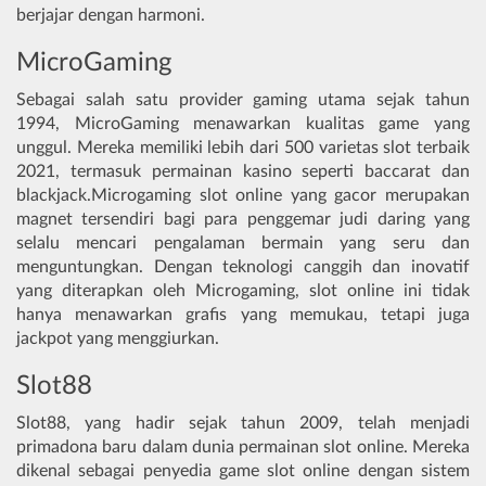
berjajar dengan harmoni.
MicroGaming
Sebagai salah satu provider gaming utama sejak tahun
1994, MicroGaming menawarkan kualitas game yang
unggul. Mereka memiliki lebih dari 500 varietas slot terbaik
2021, termasuk permainan kasino seperti baccarat dan
blackjack.Microgaming slot online yang gacor merupakan
magnet tersendiri bagi para penggemar judi daring yang
selalu mencari pengalaman bermain yang seru dan
menguntungkan. Dengan teknologi canggih dan inovatif
yang diterapkan oleh Microgaming, slot online ini tidak
hanya menawarkan grafis yang memukau, tetapi juga
jackpot yang menggiurkan.
Slot88
Slot88, yang hadir sejak tahun 2009, telah menjadi
primadona baru dalam dunia permainan slot online. Mereka
dikenal sebagai penyedia game slot online dengan sistem