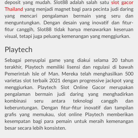
deposit yang mudah. Slot88 adalah salah satu
slot gacor
Thailand
yang menjadi magnet bagi para pecinta judi daring
yang mencari pengalaman bermain yang seru dan
menguntungkan. Dengan desain yang inovatif dan fitur-
fitur canggih, Slot88 tidak hanya menawarkan keseruan
visual, tetapi juga peluang kemenangan yang menggiurkan.
Playtech
Sebagai penyuplai game yang diakui selama 20 tahun
terakhir, Playtech memiliki lisensi dan regulasi di bawah
Pemerintah Isle of Man. Mereka telah menghasilkan 500
varietas slot terbaik 2021 dengan progressive jackpot yang
menggiurkan. Playtech Slot Online Gacor merupakan
pengalaman bermain judi daring yang menghadirkan
kombinasi seru antara teknologi canggih dan
keberuntungan. Dengan fitur-fitur inovatif dan tampilan
grafis yang memukau, slot online Playtech memberikan
kesempatan bagi para pemain untuk meraih kemenangan
besar secara lebih konsisten.