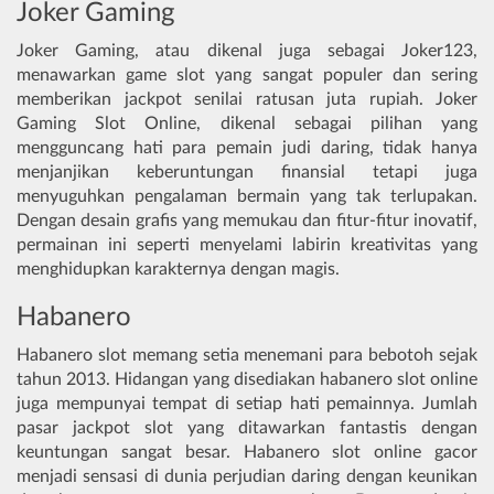
Joker Gaming
Joker Gaming, atau dikenal juga sebagai Joker123,
menawarkan game slot yang sangat populer dan sering
memberikan jackpot senilai ratusan juta rupiah. Joker
Gaming Slot Online, dikenal sebagai pilihan yang
mengguncang hati para pemain judi daring, tidak hanya
menjanjikan keberuntungan finansial tetapi juga
menyuguhkan pengalaman bermain yang tak terlupakan.
Dengan desain grafis yang memukau dan fitur-fitur inovatif,
permainan ini seperti menyelami labirin kreativitas yang
menghidupkan karakternya dengan magis.
Habanero
Habanero slot memang setia menemani para bebotoh sejak
tahun 2013. Hidangan yang disediakan habanero slot online
juga mempunyai tempat di setiap hati pemainnya. Jumlah
pasar jackpot slot yang ditawarkan fantastis dengan
keuntungan sangat besar. Habanero slot online gacor
menjadi sensasi di dunia perjudian daring dengan keunikan