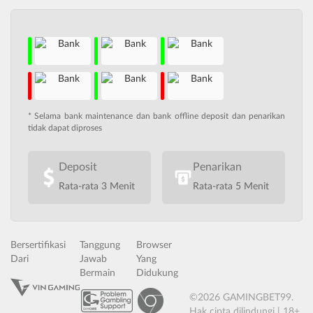
* Selama bank maintenance dan bank offline deposit dan penarikan
tidak dapat diproses
Deposit
Penarikan
Rata-rata 3 Menit
Rata-rata 5 Menit
Bersertifikasi
Tanggung
Browser
Dari
Jawab
Yang
Bermain
Didukung
©2026 GAMINGBET99.
Hak cipta dilindungi | 18+