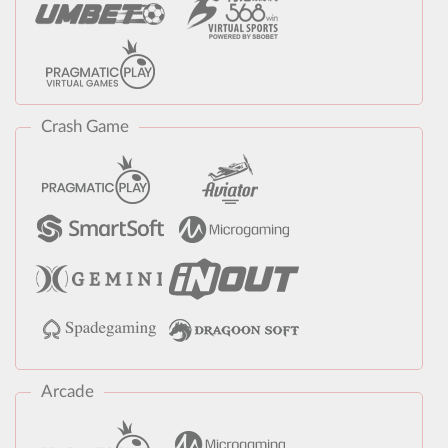
Crash Game
Arcade