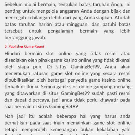
Sebelum mulai bermain, tentukan batas taruhan Anda. Ini
penting untuk mengelola anggaran Anda dengan bijak dan
mencegah kehilangan lebih dari yang Anda siapkan. Aturlah
batas taruhan harian atau mingguan, dan patuhi batas
tersebut untuk pengalaman bermain yang lebih
bertanggung jawab.
Publisher Game Resmi
Hindari bermain slot online yang tidak resmi atau
disediakan oleh pihak game kasino online yang tidak dikenal
oleh siapa pun. Di situs GamingBet99, Anda akan
menemukan ratusan game slot online yang secara resmi
dipublikasikan oleh berbagai penyedia game kasino online
terbaik di dunia. Semua game slot online gampang menang
yang ditawarkan di situs GamingBet99 sudah pasti resmi
dan dapat dipercaya, jadi anda tidak perlu khawatir pada
saat bermain di situs GamingBet99
Nah jadi itu adalah beberapa hal yang harus anda
perhatikan pada saat ingin memainkan game slot online
tetapi memperoleh kemenangan bukan kekalahan yah!