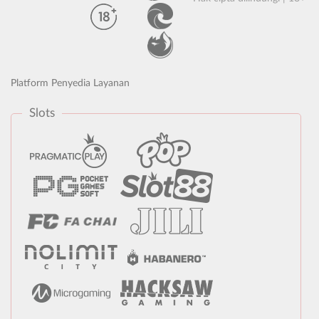
Platform Penyedia Layanan
Slots