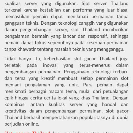
kualitas server yang digunakan. Slot server Thailand
terkenal karena kestabilan dan performa yang luar biasa,
memastikan pemain dapat menikmati permainan tanpa
gangguan teknis. Dengan teknologi canggih yang digunakan
dalam pengembangan server, slot Thailand memberikan
pengalaman bermain yang lancar dan responsif, sehingga
pemain dapat fokus sepenuhnya pada keseruan permainan
tanpa khawatir tentang masalah teknis yang mengganggu.
Tidak hanya itu, keberhasilan slot gacor Thailand juga
terletak pada inovasi yang terus-menerus dalam
pengembangan permainan. Penggunaan teknologi terbaru
dan tema yang kreatif membuat setiap permainan slot
menjadi pengalaman yang unik. Para pemain dapat
menikmati berbagai macam tema, mulai dari petualangan
epik hingga cerita-cerita lokal yang khas Thailand. Dengan
kombinasi antara kualitas server yang handal dan
kreativitas dalam pengembangan permainan, slot gacor
Thailand berhasil mempertahankan popularitasnya di dunia
perjudian online.