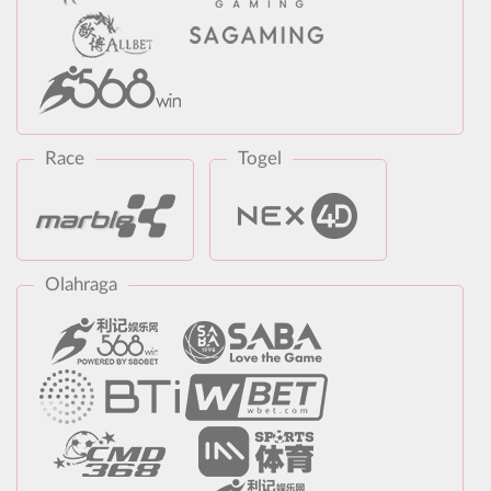
Race
Togel
Olahraga