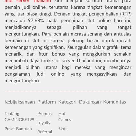
Slot server Thailand
kini menjadi sorotan utama para
pemain judi online, terutama karena tingkat kemenangan
yang luar biasa tinggi. Dengan tingkat pengembalian (RTP)
mencapai 97.68% pada permainan slot online hari ini,
menjadikannya sebagai pilihan yang sangat
menguntungkan. Para pemain merasa senang dan antusias
bermain di slot ini karena peluang besar untuk meraih
kemenangan yang signifikan. Keunggulan dalam grafik, tema
menarik, dan fitur bonus yang menggiurkan semakin
menambah daya tarik slot server Thailand ini, membuatnya
menjadi pilihan utama bagi mereka yang mengincar
pengalaman judi online yang mengasyikkan dan
menguntungkan.
Kebijaksanaan
Platform
Kategori
Dukungan
Komunitas
Tentang
Promosi
Hot
GAMINGBET99
Games
Loyalty
Pusat Bantuan
Slots
Referral