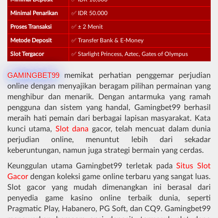
Minimal Penarikan
✅ IDR 50.000
Proses Transaksi
✅ ± 2 Menit
Metode Deposit
✅ Transfer Bank & E-Money
Slot Tergacor
✅ Starlight Princess, Aztec, Gates of Olympus
GAMINGBET99
memikat perhatian penggemar perjudian
online dengan menyajikan beragam pilihan permainan yang
menghibur dan menarik. Dengan antarmuka yang ramah
pengguna dan sistem yang handal, Gamingbet99 berhasil
meraih hati pemain dari berbagai lapisan masyarakat. Kata
kunci utama,
Slot dana
gacor, telah mencuat dalam dunia
perjudian online, menuntut lebih dari sekadar
keberuntungan, namun juga strategi bermain yang cerdas.
Keunggulan utama Gamingbet99 terletak pada
Situs Slot
Gacor
dengan koleksi game online terbaru yang sangat luas.
Slot gacor yang mudah dimenangkan ini berasal dari
penyedia game kasino online terbaik dunia, seperti
Pragmatic Play, Habanero, PG Soft, dan CQ9. Gamingbet99