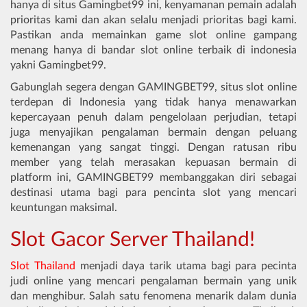
hanya di situs Gamingbet99 ini, kenyamanan pemain adalah
prioritas kami dan akan selalu menjadi prioritas bagi kami.
Pastikan anda memainkan game slot online gampang
menang hanya di bandar slot online terbaik di indonesia
yakni Gamingbet99.
Gabunglah segera dengan GAMINGBET99, situs slot online
terdepan di Indonesia yang tidak hanya menawarkan
kepercayaan penuh dalam pengelolaan perjudian, tetapi
juga menyajikan pengalaman bermain dengan peluang
kemenangan yang sangat tinggi. Dengan ratusan ribu
member yang telah merasakan kepuasan bermain di
platform ini, GAMINGBET99 membanggakan diri sebagai
destinasi utama bagi para pencinta slot yang mencari
keuntungan maksimal.
Slot Gacor Server Thailand!
Slot Thailand
menjadi daya tarik utama bagi para pecinta
judi online yang mencari pengalaman bermain yang unik
dan menghibur. Salah satu fenomena menarik dalam dunia