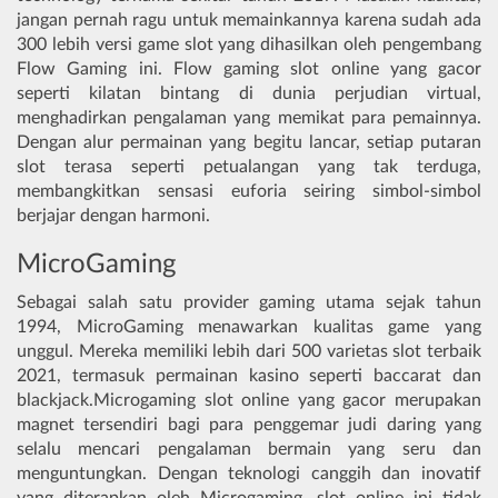
jangan pernah ragu untuk memainkannya karena sudah ada
300 lebih versi game slot yang dihasilkan oleh pengembang
Flow Gaming ini. Flow gaming slot online yang gacor
seperti kilatan bintang di dunia perjudian virtual,
menghadirkan pengalaman yang memikat para pemainnya.
Dengan alur permainan yang begitu lancar, setiap putaran
slot terasa seperti petualangan yang tak terduga,
membangkitkan sensasi euforia seiring simbol-simbol
berjajar dengan harmoni.
MicroGaming
Sebagai salah satu provider gaming utama sejak tahun
1994, MicroGaming menawarkan kualitas game yang
unggul. Mereka memiliki lebih dari 500 varietas slot terbaik
2021, termasuk permainan kasino seperti baccarat dan
blackjack.Microgaming slot online yang gacor merupakan
magnet tersendiri bagi para penggemar judi daring yang
selalu mencari pengalaman bermain yang seru dan
menguntungkan. Dengan teknologi canggih dan inovatif