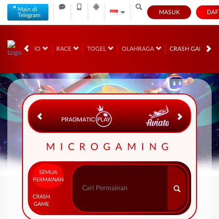
Main di
MASUK
DAF
Telegram
LIVE CASINO
RACE
TOGEL
OLAHRAGA
CRASH GAME
MICROGAMING
SEMUA
PERMAINAN
CRASH
GAME