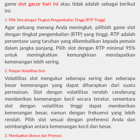
game
slot gacor hari ini
atau tidak adalah sebagai berikut
ini:
Pilih Slot dengan Tingkat Pengembalian Tinggi (RTP Tinggi)
Agar peluang menang Anda meningkat, pilihlah game slot
dengan tingkat pengembalian (RTP) yang tinggi. RTP adalah
persentase uang taruhan yang dikembalikan kepada pemain
dalam jangka panjang. Pilih slot dengan RTP minimal 95%
untuk meningkatkan kemungkinan mendapatkan
kemenangan lebih sering.
Pelajari Volatilitas Slot
Volatilitas slot mengukur seberapa sering dan seberapa
besar kemenangan yang dapat diharapkan dari suatu
permainan. Slot dengan volatilitas rendah cenderung
memberikan kemenangan kecil secara teratur, sementara
slot dengan volatilitas tinggi dapat memberikan
kemenangan besar, namun dengan frekuensi yang lebih
rendah. Pilih slot sesuai dengan preferensi Anda dan
seimbangkan antara kemenangan kecil dan besar.
Manfaatkan Bonus dan Promosi