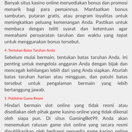
Banyak situs kasino online menyediakan bonus dan promosi
menarik bagi para pemainnya. Manfaatkan bonus
sambutan, putaran gratis, atau program loyalitas untuk
meningkatkan peluang kemenangan Anda. Pastikan untuk
membaca dengan teliti syarat dan ketentuan agar
memahami persyaratan taruhan dan waktu yang tepat
untuk menggunakan bonus tersebut.
Tentukan Batas Taruhan Anda
Sebelum mulai bermain, tentukan batas taruhan Anda. Ini
penting untuk mengelola anggaran Anda dengan bijak dan
mencegah kehilangan lebih dari yang Anda siapkan. Aturlah
batas taruhan harian atau mingguan, dan patuhi batas
tersebut untuk pengalaman bermain yang lebih
bertanggung jawab.
Publisher Game Resmi
Hindari bermain slot online yang tidak resmi atau
disediakan oleh pihak game kasino online yang tidak dikenal
oleh siapa pun. Di situs GamingBet99, Anda akan
menemukan ratusan game slot online yang secara resmi
dipublikasikan oleh berbagai penyedia game kasino online