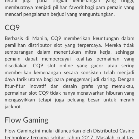
tetapi juga pada tingkat kemenangan yang tinggi,
membuatnya menjadi pilihan favorit bagi para pemain yang
mencari pengalaman berjudi yang menguntungkan.
CQ9
Berbasis di Manila, CQ9 memberikan keuntungan dalam
pemilihan distributor slot yang terpercaya. Mereka tidak
sembarangan dalam menentukan mitra kerja, sehingga
pemain dapat mempercayai kualitas permainan yang
disediakan. CQ9 slot online yang gacor atau sering
memberikan kemenangan secara konsisten telah menjadi
daya tarik utama bagi para penggemar judi daring. Dengan
fitur-fitur inovatif dan desain grafis yang memukau,
permainan slot CQ9 tidak hanya menawarkan hiburan yang
mengasyikkan tetapi juga peluang besar untuk meraih
jackpot.
Flow Gaming
Flow Gaming ini mulai diluncurkan oleh Distributed Casino
technology ternama sekitar tahun 2017. Masalah kualitas,