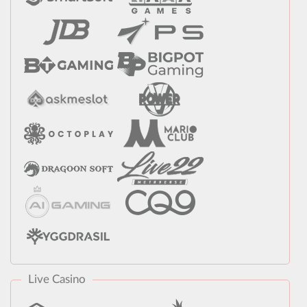
Live Casino