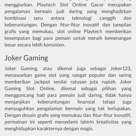
menggiurkan. Playtech Slot Online Gacor merupakan
pengalaman bermain judi daring yang menghadirkan
kombinasi seru antara teknologi canggih dan
keberuntungan. Dengan fitur-fitur inovatif dan tampilan
grafis yang memukau, slot online Playtech memberikan
kesempatan bagi para pemain untuk meraih kemenangan
besar secara lebih konsisten.
Joker Gaming
Joker Gaming, atau dikenal juga sebagai Joker123,
menawarkan game slot yang sangat populer dan sering
memberikan jackpot senilai ratusan juta rupiah. Joker
Gaming Slot Online, dikenal sebagai pilihan yang
mengguncang hati para pemain judi daring, tidak hanya
menjanjikan keberuntungan finansial tetapi juga
menyuguhkan pengalaman bermain yang tak terlupakan.
Dengan desain grafis yang memukau dan fitur-fitur inovatif,
permainan ini seperti menyelami labirin kreativitas yang
menghidupkan karakternya dengan magis.