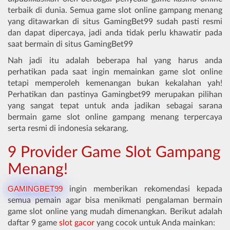
terbaik di dunia. Semua game slot online gampang menang
yang ditawarkan di situs GamingBet99 sudah pasti resmi
dan dapat dipercaya, jadi anda tidak perlu khawatir pada
saat bermain di situs GamingBet99
Nah jadi itu adalah beberapa hal yang harus anda
perhatikan pada saat ingin memainkan game slot online
tetapi memperoleh kemenangan bukan kekalahan yah!
Perhatikan dan pastinya Gamingbet99 merupakan pilihan
yang sangat tepat untuk anda jadikan sebagai sarana
bermain game slot online gampang menang terpercaya
serta resmi di indonesia sekarang.
9 Provider Game Slot Gampang
Menang!
GAMINGBET99
ingin memberikan rekomendasi kepada
semua pemain agar bisa menikmati pengalaman bermain
game slot online yang mudah dimenangkan. Berikut adalah
daftar 9 game
slot gacor
yang cocok untuk Anda mainkan: